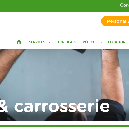
Con
Personal
SERVICES
TOP DEALS
VÉHICULES
LOCATION
& carrosserie