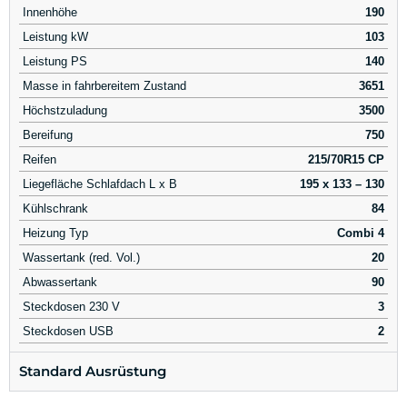
Innenhöhe
190
Leistung kW
103
Leistung PS
140
Masse in fahrbereitem Zustand
3651
Höchstzuladung
3500
Bereifung
750
Reifen
215/70R15 CP
Liegefläche Schlafdach L x B
195 x 133 – 130
Kühlschrank
84
Heizung Typ
Combi 4
Wassertank (red. Vol.)
20
Abwassertank
90
Steckdosen 230 V
3
Steckdosen USB
2
Standard Ausrüstung