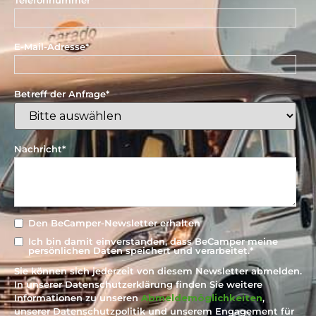
E-Mail-Adresse
*
Betreff der Anfrage
*
Nachricht
*
Den BeCamper-Newsletter erhalten
Ich bin damit einverstanden, dass BeCamper meine
persönlichen Daten speichert und verarbeitet.
*
Sie können sich jederzeit von diesem Newsletter abmelden.
In unserer Datenschutzerklärung finden Sie weitere
Informationen zu unseren
Abmeldemöglichkeiten
,
unserer Datenschutzpolitik und unserem Engagement für