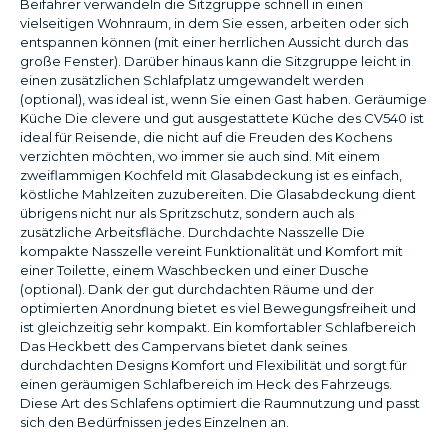
Beifahrer verwandeln die Sitzgruppe schnell in einen
vielseitigen Wohnraum, in dem Sie essen, arbeiten oder sich
entspannen können (mit einer herrlichen Aussicht durch das
große Fenster). Darüber hinaus kann die Sitzgruppe leicht in
einen zusätzlichen Schlafplatz umgewandelt werden
(optional), was ideal ist, wenn Sie einen Gast haben. Geräumige
Küche Die clevere und gut ausgestattete Küche des CV540 ist
ideal für Reisende, die nicht auf die Freuden des Kochens
verzichten möchten, wo immer sie auch sind. Mit einem
zweiflammigen Kochfeld mit Glasabdeckung ist es einfach,
köstliche Mahlzeiten zuzubereiten. Die Glasabdeckung dient
übrigens nicht nur als Spritzschutz, sondern auch als
zusätzliche Arbeitsfläche. Durchdachte Nasszelle Die
kompakte Nasszelle vereint Funktionalität und Komfort mit
einer Toilette, einem Waschbecken und einer Dusche
(optional). Dank der gut durchdachten Räume und der
optimierten Anordnung bietet es viel Bewegungsfreiheit und
ist gleichzeitig sehr kompakt. Ein komfortabler Schlafbereich
Das Heckbett des Campervans bietet dank seines
durchdachten Designs Komfort und Flexibilität und sorgt für
einen geräumigen Schlafbereich im Heck des Fahrzeugs.
Diese Art des Schlafens optimiert die Raumnutzung und passt
sich den Bedürfnissen jedes Einzelnen an.