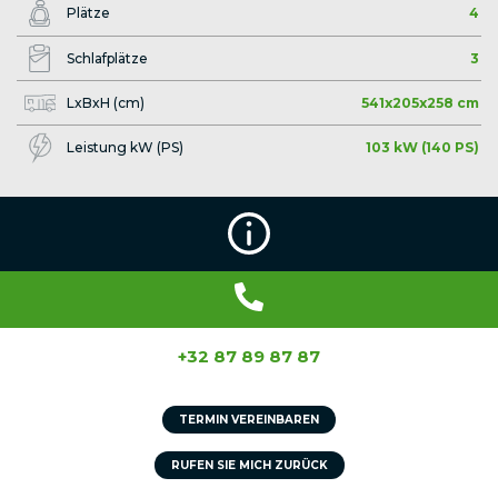
Plätze
4
Schlafplätze
3
LxBxH (cm)
541x205x258 cm
Leistung kW (PS)
103 kW (140 PS)
+32 87 89 87 87
TERMIN VEREINBAREN
RUFEN SIE MICH ZURÜCK