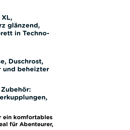
 XL,
rz glänzend,
rett in Techno-
,
e, Duschrost,
r und beheizter
 Zubehör:
gerkupplungen,
r ein komfortables
eal für Abenteurer,