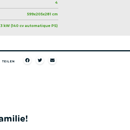
4
599x205x281 cm
03 kW (140 cv automatique PS)
 TEILEN​
amilie!