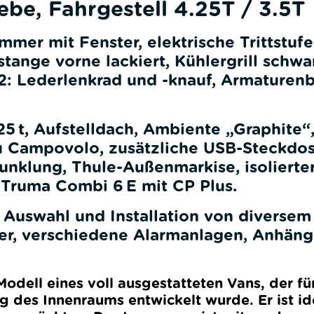
be, Fahrgestell 4.25T / 3.5T
er mit Fenster, elektrische Trittstufe
tange vorne lackiert, Kühlergrill schwa
: Lederlenkrad und -knauf, Armaturenb
t, Aufstelldach, Ambiente „Graphite“
u Campovolo, zusätzliche USB-Steckdos
unklung, Thule-Außenmarkise, isolierte
 Truma Combi 6 E mit CP Plus.
 Auswahl und Installation von diversem
ger, verschiedene Alarmanlagen, Anhän
dell eines voll ausgestatteten Vans, der fü
g des Innenraums entwickelt wurde. Er ist id