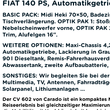
FIAT 140 PS, Automatikgetrie
BASIC PACK: Midi Heki 70×50, Badezimm
Tischverlängerung. OPTIK PAK 1: Stoßs
Nebelscheinwerfer vorne, OPTIK PAK 2
Trim, Alufelgen 16″.
WEITERE OPTIONEN: Maxi-Chassis 4,25 
Automatikgetriebe, Lackierung in Gra
90 l Dieseltank, Remis-Fahrerhausverd
Abwassertank, zweite Aufbaubatterie,
SONSTIGES: Wir begleiten Sie bei der
Multimedia, TV, Antennen, Fahrradträ
Solarpanel, Lithiumanlagen …
Der CV 602 von Carado ist ein kompaktes Mo
Reiseerlebnis bei gleichzeitiger Maximierun