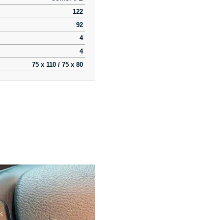
122
92
4
4
75 x 110 / 75 x 80