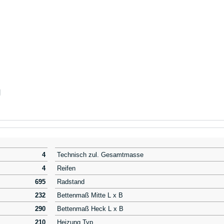
g
4
Technisch zul. Gesamtmasse
4
Reifen
695
Radstand
232
Bettenmaß Mitte L x B
290
Bettenmaß Heck L x B
210
Heizung Typ