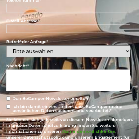
Telefonnummer
*
E-Mail-Adresse
*
Betreff der Anfrage
*
Nachricht
*
Den BeCamper-Newsletter erhalten
Ich bin damit einverstanden, dass BeCamper meine
persönlichen Daten speichert und verarbeitet.
*
Sie können sich jederzeit von diesem Newsletter abmelden.
In unserer Datenschutzerklärung finden Sie weitere
Informationen zu unseren
Abmeldemöglichkeiten
,
unserer Datenschutzpolitik und unserem Engagement für