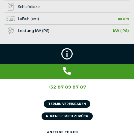
Schlafplätze
LxBxH (cm)
xx cm
Leistung kW (PS)
kW ( PS)
+32 87 89 87 87
TERMIN VEREINBAREN
RUFEN SIE MICH ZURÜCK
ANZEIGE TEILEN​