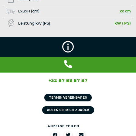
LxBxH (cm)
xx cm
Leistung kW (PS)
kW ( PS)
+32 87 89 87 87
TERMIN VEREINBAREN
RUFEN SIE MICH ZURÜCK
ANZEIGE TEILEN​