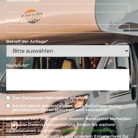
Telefonnummer
*
E-Mail-Adresse
*
Betreff der Anfrage
*
Nachricht
*
Den BeCamper-Newsletter erhalten
Ich bin damit einverstanden, dass BeCamper meine
persönlichen Daten speichert und verarbeitet.
*
Sie können sich jederzeit von diesem Newsletter abmelden.
In unserer Datenschutzerklärung finden Sie weitere
Informationen zu unseren
Abmeldemöglichkeiten
,
unserer Datenschutzpolitik und unserem Engagement für