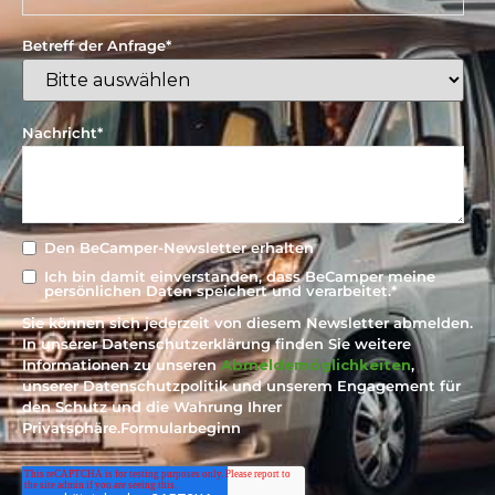
Betreff der Anfrage
*
Nachricht
*
Den BeCamper-Newsletter erhalten
Ich bin damit einverstanden, dass BeCamper meine
persönlichen Daten speichert und verarbeitet.
*
Sie können sich jederzeit von diesem Newsletter abmelden.
In unserer Datenschutzerklärung finden Sie weitere
Informationen zu unseren
Abmeldemöglichkeiten
,
unserer Datenschutzpolitik und unserem Engagement für
den Schutz und die Wahrung Ihrer
Privatsphäre.Formularbeginn