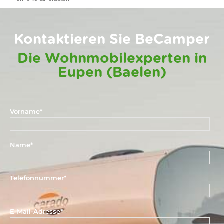
Kontaktieren Sie BeCamper
Die Wohnmobilexperten in
Eupen (Baelen)
Vorname
*
Name
*
Telefonnummer
*
E-Mail-Adresse
*