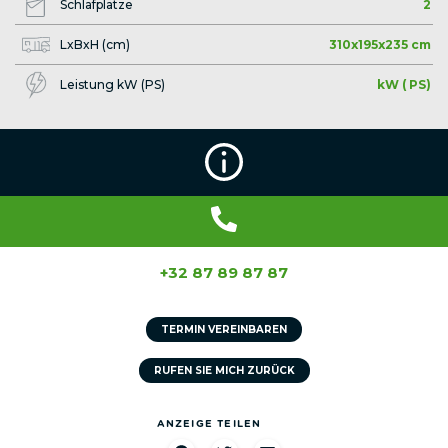
Schlafplätze
2
LxBxH (cm)
310x195x235 cm
Leistung kW (PS)
kW ( PS)
+32 87 89 87 87
TERMIN VEREINBAREN
RUFEN SIE MICH ZURÜCK
ANZEIGE TEILEN​