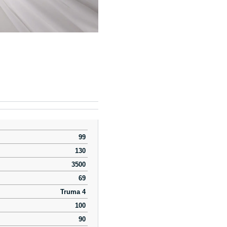
99
130
3500
69
Truma 4
100
90