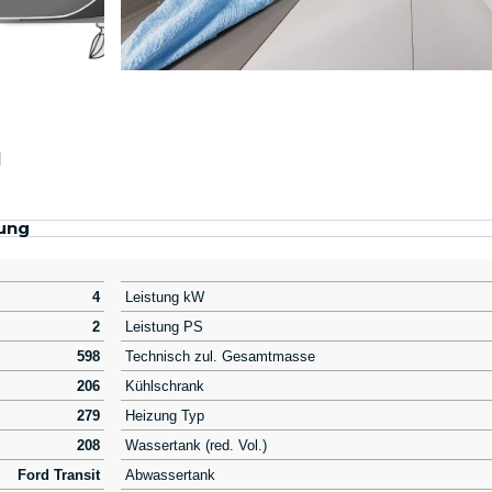
g
ung
4
Leistung kW
2
Leistung PS
598
Technisch zul. Gesamtmasse
206
Kühlschrank
279
Heizung Typ
208
Wassertank (red. Vol.)
Ford Transit
Abwassertank