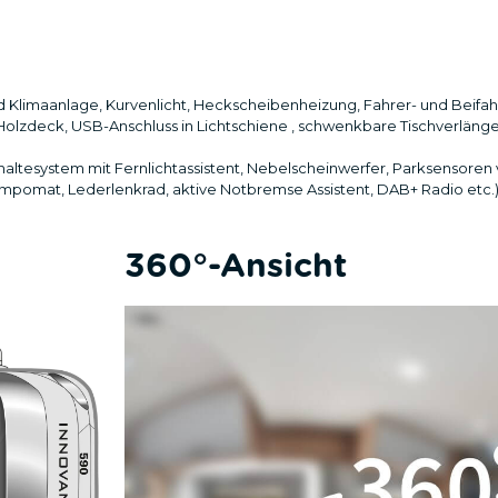
Ford Klimaanlage, Kurvenlicht, Heckscheibenheizung, Fahrer- und Beifa
olzdeck, USB-Anschluss in Lichtschiene , schwenkbare Tischverlänge
haltesystem mit Fernlichtassistent, Nebelscheinwerfer, Parksensoren 
empomat, Lederlenkrad, aktive Notbremse Assistent, DAB+ Radio etc.
360°-Ansicht