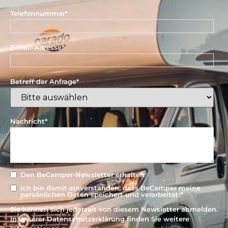
Telefonnummer
*
E-Mail-Adresse
*
Betreff der Anfrage
*
Nachricht
*
Den BeCamper-Newsletter erhalten
Ich bin damit einverstanden, dass BeCamper meine
persönlichen Daten speichert und verarbeitet.
*
Sie können sich jederzeit von diesem Newsletter abmelden.
In unserer Datenschutzerklärung finden Sie weitere