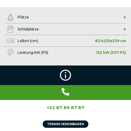
Plätze
4
Schlafplätze
4
LxBxH (cm)
821x235x339 cm
Leistung kW (PS)
152 kW (207 PS)
+32 87 89 87 87
TERMIN VEREINBAREN