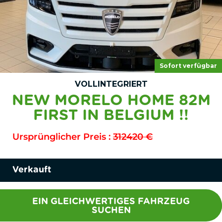
Sofort verfügbar
VOLLINTEGRIERT
NEW MORELO HOME 82M
FIRST IN BELGIUM !!
Ursprünglicher Preis :
312420 €
Verkauft
EIN GLEICHWERTIGES FAHRZEUG
SUCHEN