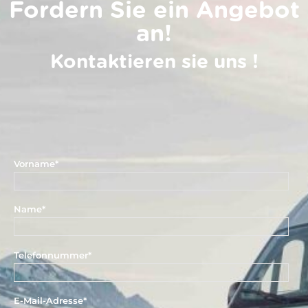
Fordern Sie ein Angebot
an!
Kontaktieren sie uns !
Vorname
*
Name
*
Telefonnummer
*
E-Mail-Adresse
*