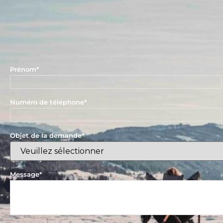
Prénom
*
Numéro de téléphone
*
Objet de la demande
*
Message
*