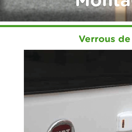
Monta
Verrous de