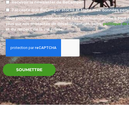
Recevoir la newsletter de BeCamper
J'accepte que BeCamper stocke et traite mes données perso
Vous pouvez vous désabonner de ces communications à tout mo
plus sur nos modalités de désabonnement, notre
politique de 
et du respect de la vie privée.