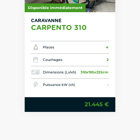
Disponible immédiatement
CARAVANNE
CARPENTO 310
Places
4
Couchages
2
Dimensions (Lxlxh)
310x195x235cm
Puissance kW (ch)
-
21.445 €