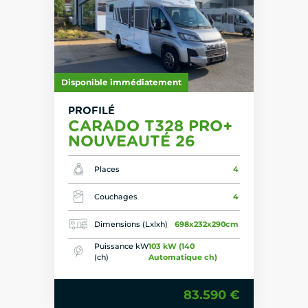
Disponible immédiatement
PROFILÉ
CARADO T328 PRO+
NOUVEAUTÉ 26
Places
4
Couchages
4
Dimensions (Lxlxh)
698x232x290cm
Puissance kW
103 kW (140
(ch)
Automatique ch)
83.590 €