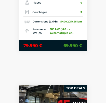
Places
4
Couchages
3
Dimensions (Lxlxh)
540x205x261cm
Puissance
103 kW (140 cv
kW (ch)
automatique ch)
79.990 €
69.990 €
TOP DEALS