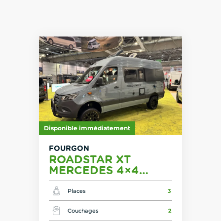
Disponible immédiatement
FOURGON
ROADSTAR XT
MERCEDES 4×4
EXEMPLAIRE
UNIQUE POUR 2026 !
Places
3
BIENTOT
Couchages
2
DISPONIBLE !