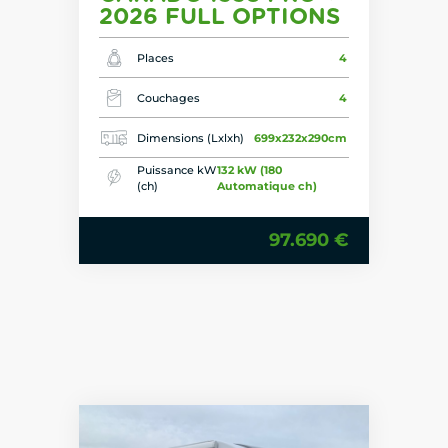
2026 FULL OPTIONS
Places
4
Couchages
4
Dimensions (Lxlxh)
699x232x290cm
Puissance kW
132 kW (180
(ch)
Automatique ch)
97.690 €