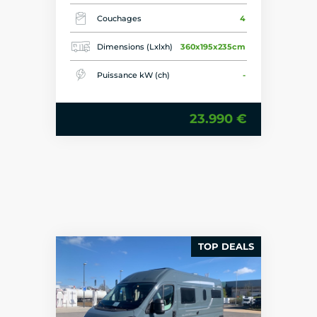
Couchages
4
Dimensions (Lxlxh)
360x195x235cm
Puissance kW (ch)
-
23.990 €
TOP DEALS