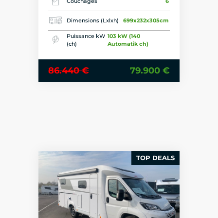
Couchages
6
Dimensions (Lxlxh)
699x232x305cm
Puissance kW
103 kW (140
(ch)
Automatik ch)
86.440 €
79.900 €
TOP DEALS