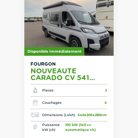
Disponible immédiatement
FOURGON
NOUVEAUTE
CARADO CV 541
AUTO 26
Places
2
Couchages
4
Dimensions (Lxlxh)
540x205x280cm
Puissance
103 kW (140 cv
kW (ch)
automatique ch)