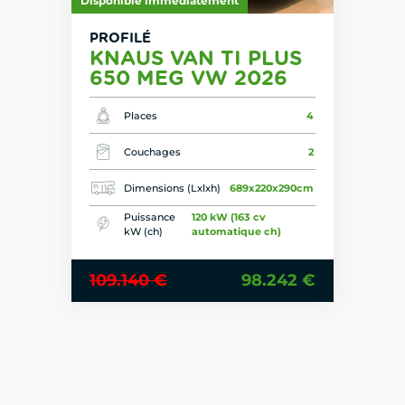
Disponible immédiatement
PROFILÉ
KNAUS VAN TI PLUS
650 MEG VW 2026
Places
4
Couchages
2
Dimensions (Lxlxh)
689x220x290cm
Puissance
120 kW (163 cv
kW (ch)
automatique ch)
109.140 €
98.242 €