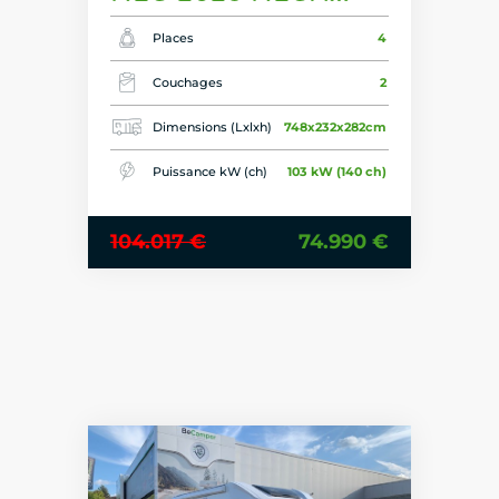
TOP DEAL
Places
4
Couchages
2
Dimensions (Lxlxh)
748x232x282cm
Puissance kW (ch)
103 kW (140 ch)
104.017 €
74.990 €