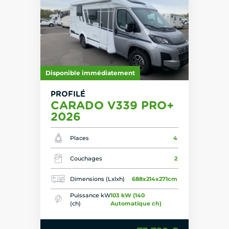
Disponible immédiatement
PROFILÉ
CARADO V339 PRO+
2026
Places
4
Couchages
2
Dimensions (Lxlxh)
688x214x271cm
Puissance kW
103 kW (140
(ch)
Automatique ch)