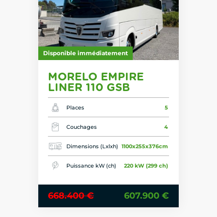
Disponible immédiatement
MORELO EMPIRE
LINER 110 GSB
Places
5
Couchages
4
Dimensions (Lxlxh)
1100x255x376cm
Puissance kW (ch)
220 kW (299 ch)
668.400 €
607.900 €