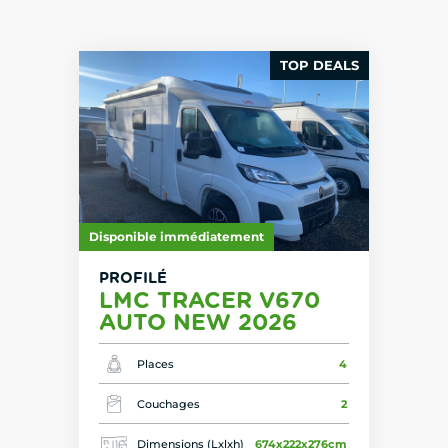
TOP DEALS
Disponible immédiatement
PROFILÉ
LMC TRACER V670
AUTO NEW 2026
Places
4
Couchages
2
Dimensions (Lxlxh)
674x222x276cm