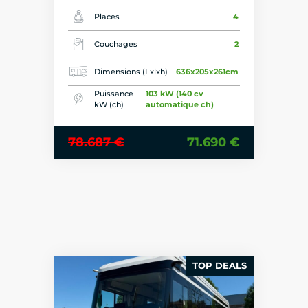
26
Places
4
Couchages
2
Dimensions (Lxlxh)
636x205x261cm
Puissance
103 kW (140 cv
kW (ch)
automatique ch)
78.687 €
71.690 €
TOP DEALS