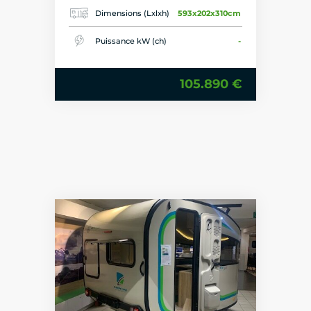
Dimensions (Lxlxh)
593x202x310cm
Puissance kW (ch)
-
105.890 €