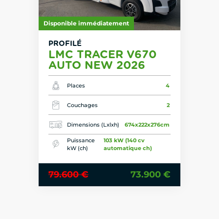
Disponible immédiatement
PROFILÉ
LMC TRACER V670
AUTO NEW 2026
Places
4
Couchages
2
Dimensions (Lxlxh)
674x222x276cm
Puissance
103 kW (140 cv
kW (ch)
automatique ch)
79.600 €
73.900 €