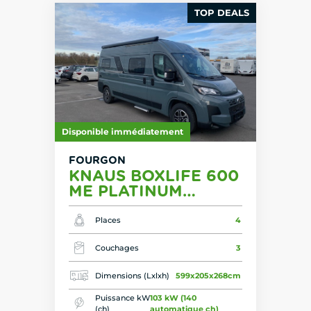
TOP DEALS
Disponible immédiatement
FOURGON
KNAUS BOXLIFE 600
ME PLATINUM
SELECTION 26
Places
4
Couchages
3
Dimensions (Lxlxh)
599x205x268cm
Puissance kW
103 kW (140
(ch)
automatique ch)