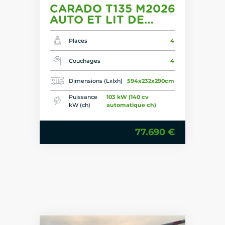
CARADO T135 M2026
AUTO ET LIT DE
PAVILLON !
Places
4
Couchages
4
Dimensions (Lxlxh)
594x232x290cm
Puissance
103 kW (140 cv
kW (ch)
automatique ch)
77.690 €