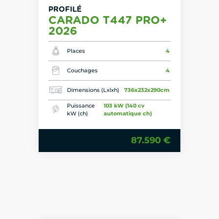
PROFILÉ
CARADO T447 PRO+
2026
Places
4
Couchages
4
Dimensions (Lxlxh)
736x232x290cm
Puissance
103 kW (140 cv
kW (ch)
automatique ch)
87.590 €