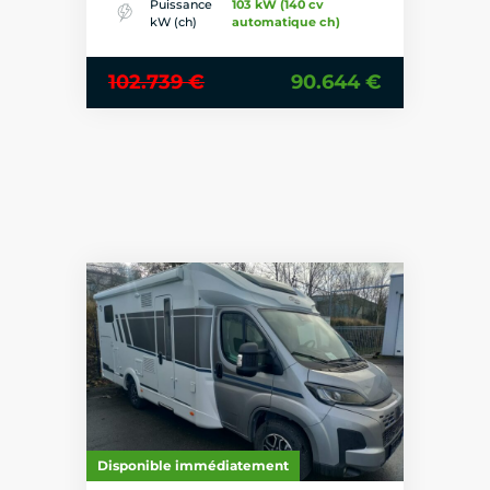
Puissance
103 kW (140 cv
kW (ch)
automatique ch)
102.739 €
90.644 €
Disponible immédiatement