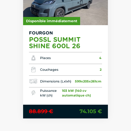
Disponible immédiatement
FOURGON
POSSL SUMMIT
SHINE 600L 26
Places
4
Couchages
2
Dimensions (Lxlxh)
599x205x261cm
Puissance
103 kW (140 cv
kW (ch)
automatique ch)
88.899 €
74.105 €