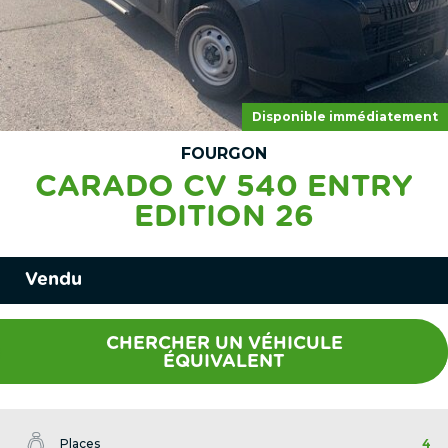
Disponible immédiatement
FOURGON
CARADO CV 540 ENTRY
EDITION 26
Vendu
CHERCHER UN VÉHICULE
ÉQUIVALENT
Places
4