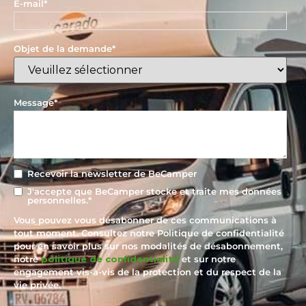
E-mail
*
Objet de la demande
*
Message
*
Recevoir la newsletter de BeCamper
J'accepte que BeCamper stocke et traite mes données
personnelles.
*
Vous pouvez vous désabonner de ces communications à
tout moment. Consultez notre Politique de confidentialité
pour en savoir plus sur nos modalités de désabonnement,
notre
politique de confidentialité
et sur notre
engagement vis-à-vis de la protection et du respect de la
vie privée.