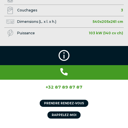
Couchages
3
Dimensions (L. x l. x h.)
540x205x261 cm
Puissance
103 kW (140 cv ch)
+32 87 89 87 87
PRENDRE RENDEZ-VOUS
RAPPELEZ-MOI