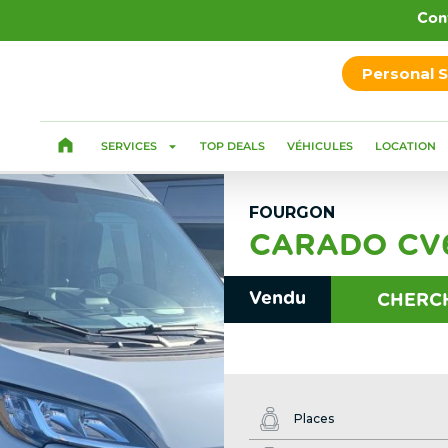
Con
Personal 
SERVICES
TOP DEALS
VÉHICULES
LOCATION
FOURGON
CARADO CV6
Vendu
CHERCH
Places