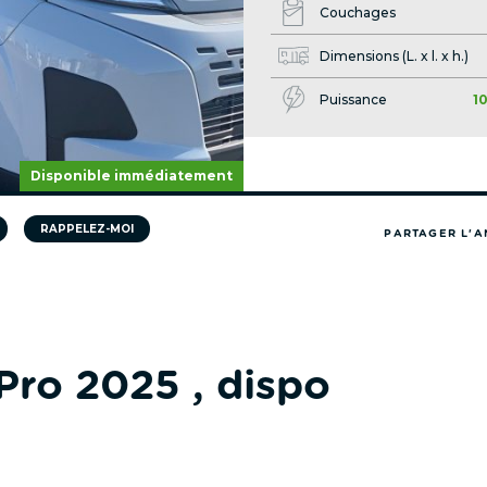
Couchages
Dimensions (L. x l. x h.)
Puissance
1
Disponible immédiatement
RAPPELEZ-MOI
PARTAGER L'
o 2025 , dispo