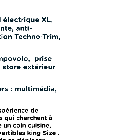
 électrique XL,
nte, anti-
tion Techno-Trim,
mpovolo, prise
 store extérieur
rs : multimédia,
xpérience de
rs qui cherchent à
 un coin cuisine,
rtibles king Size .