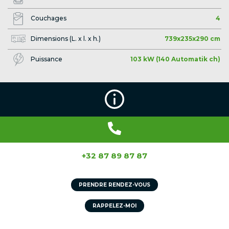
Couchages
4
Dimensions (L. x l. x h.)
739x235x290 cm
Puissance
103 kW (140 Automatik ch)
+32 87 89 87 87
PRENDRE RENDEZ-VOUS
RAPPELEZ-MOI