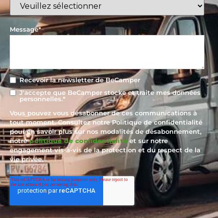
Message
*
Recevoir la newsletter de BeCamper
J'accepte que BeCamper stocke et traite mes données
personnelles.
*
Vous pouvez vous désabonner de ces communications à
tout moment. Consultez notre Politique de confidentialité
pour en savoir plus sur nos modalités de désabonnement,
notre
politique de confidentialité
et sur notre
engagement vis-à-vis de la protection et du respect de la
vie privée.