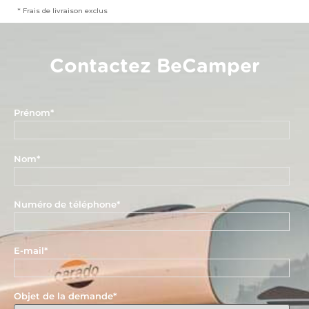
* Frais de livraison exclus
Contactez BeCamper
Prénom
*
Nom
*
Numéro de téléphone
*
E-mail
*
Objet de la demande
*