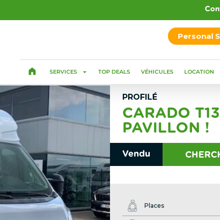
Con
Personal 
SERVICES
TOP DEALS
VÉHICULES
LOCATION
PROFILÉ
CARADO T13
PAVILLON !
Vendu
CHERCH
Places