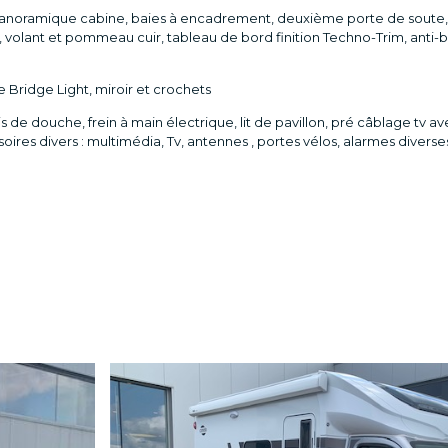
panoramique cabine, baies à encadrement, deuxième porte de soute, 
6, volant et pommeau cuir, tableau de bord finition Techno-Trim, anti-b
 Bridge Light, miroir et crochets
e douche, frein à main électrique, lit de pavillon, pré câblage tv a
res divers : multimédia, Tv, antennes , portes vélos, alarmes divers