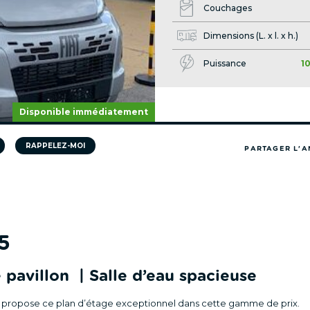
Couchages
Dimensions (L. x l. x h.)
Puissance
1
Disponible immédiatement
RAPPELEZ-MOI
PARTAGER L'
5
de pavillon | Salle d’eau spacieuse
o propose ce plan d’étage exceptionnel dans cette gamme de prix.