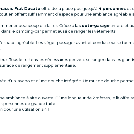
hâssis Fiat Ducato
offre de la place pour jusqu’à
4 personnes
et 
ille tout en offrant suffisamment d’espace pour une ambiance agréable 
 emmener beaucoup d’affaires. Grâce à la
soute-garage
arrière et 
dans le camping-car permet aussi de ranger les vêtements.
’espace agréable. Les sièges passager avant et conducteur se tourne
.
ux. Tous les ustensiles nécessaires peuvent se ranger dans les grands 
de surface de rangement supplémentaire.
uipée d’un lavabo et d’une douche intégrée. Un mur de douche permet 
ne ambiance à aire ouverte. D’une longueur de 2 mètres, le lit offr
s personnes de grande taille.
 pour une utilisation à 4 !