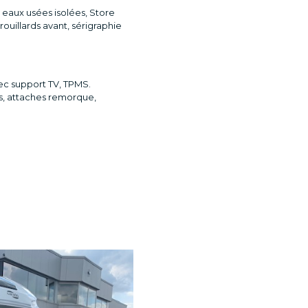
eaux usées isolées, Store
rouillards avant, sérigraphie
vec support TV, TPMS.
es, attaches remorque,