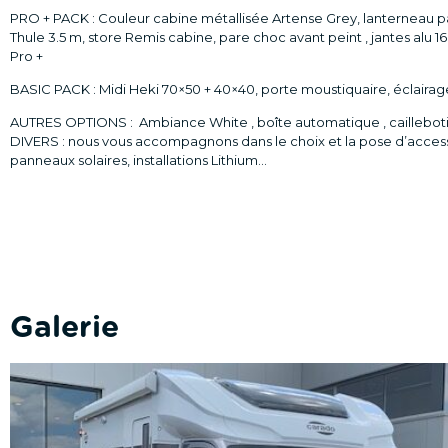
PRO + PACK : Couleur cabine métallisée Artense Grey, lanterneau 
Thule 3.5 m, store Remis cabine, pare choc avant peint , jantes alu 1
Pro +
BASIC PACK : Midi Heki 70×50 + 40×40, porte moustiquaire, éclairage
AUTRES OPTIONS : Ambiance White , boîte automatique , caillebotis d
DIVERS : nous vous accompagnons dans le choix et la pose d’accessoi
panneaux solaires, installations Lithium…
Galerie