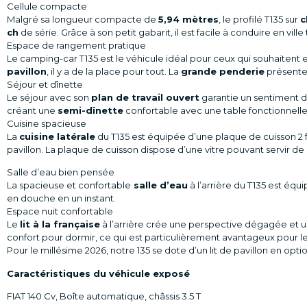
Cellule compacte
Malgré sa longueur compacte de
5,94 mètres
, le profilé T135 sur
c
ch
de série. Grâce à son petit gabarit, il est facile à conduire en v
Espace de rangement pratique
Le camping-car T135 est le véhicule idéal pour ceux qui souhaitent
pavillon
, il y a de la place pour tout. La
grande penderie
présente 
Séjour et dînette
Le séjour avec son
plan de travail ouvert
garantie un sentiment d
créant une
semi-dînette
confortable avec une table fonctionnelle
Cuisine spacieuse
La
cuisine latérale
du T135 est équipée d’une plaque de cuisson 2 fe
pavillon. La plaque de cuisson dispose d’une vitre pouvant servir 
Salle d’eau bien pensée
La spacieuse et confortable
salle d’eau
à l’arrière du T135 est éq
en douche en un instant.
Espace nuit confortable
Le
lit à la française
à l’arrière crée une perspective dégagée et u
confort pour dormir, ce qui est particulièrement avantageux pour le
Pour le millésime 2026, notre 135 se dote d’un lit de pavillon en option
Caractéristiques du véhicule exposé
FIAT 140 Cv, Boîte automatique, châssis 3.5 T