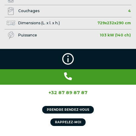
Couchages
4
Dimensions (L. x l. x h.)
729x232x290 cm
Puissance
103 kW (140 ch)
+32 87 89 87 87
PRENDRE RENDEZ-VOUS
RAPPELEZ-MOI