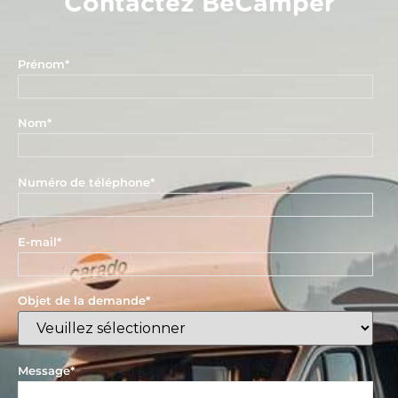
Contactez BeCamper
Prénom
*
Nom
*
Numéro de téléphone
*
E-mail
*
Objet de la demande
*
Message
*