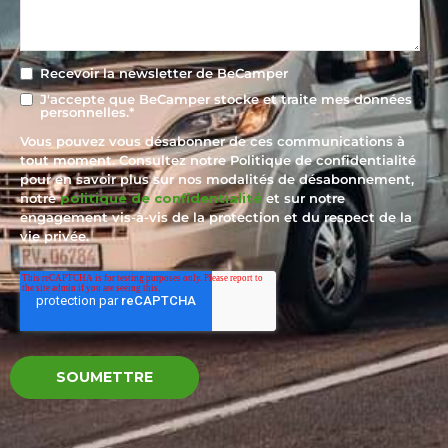
Recevoir la newsletter de BeCamper
J'accepte que BeCamper stocke et traite mes données
personnelles.
*
Vous pouvez vous désabonner de ces communications à
tout moment. Consultez notre Politique de confidentialité
pour en savoir plus sur nos modalités de désabonnement,
notre
politique de confidentialité
et sur notre
engagement vis-à-vis de la protection et du respect de la
vie privée.