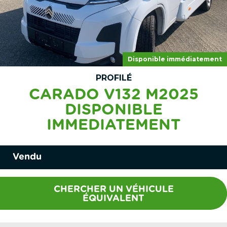
Disponible immédiatement
PROFILÉ
CARADO V132 M2025
DISPONIBLE
IMMEDIATEMENT
Vendu
CHERCHER UN VÉHICULE
ÉQUIVALENT