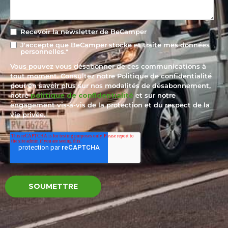
Recevoir la newsletter de BeCamper
J'accepte que BeCamper stocke et traite mes données
personnelles.
*
Vous pouvez vous désabonner de ces communications à
tout moment. Consultez notre Politique de confidentialité
pour en savoir plus sur nos modalités de désabonnement,
notre
politique de confidentialité
et sur notre
engagement vis-à-vis de la protection et du respect de la
vie privée.