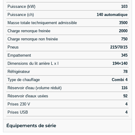
Puissance (kW)
103
Puissance (ch)
140 automatique
Masse totale techniquement admissible
3500
Charge remorque freinée
2000
Charge remorque non freinée
750
Pneus
215/70/15
Empattement
345
Dimensions du lit arrière L x l
194×140
Réfrigérateur
78
Type de chauffage
Combi 4
Réservoir d'eau (volume réduit)
116
Réservoir d'eaux usées
92
Prises 230 V
4
Prises USB
4
Équipements de série