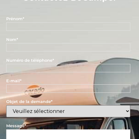
Prénom
*
Nom
*
Numéro de téléphone
*
E-mail
*
Objet de la demande
*
Message
*