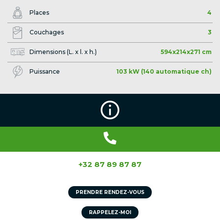
Places
4
Couchages
3
Dimensions (L. x l. x h.)
594x214x271 cm
Puissance
103 kW (140 automatique ch)
+32 87 89 87 87
PRENDRE RENDEZ-VOUS
RAPPELEZ-MOI