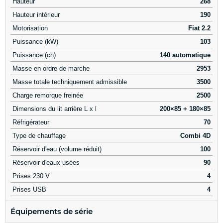
Hauteur
268
Hauteur intérieur
190
Motorisation
Fiat 2.2
Puissance (kW)
103
Puissance (ch)
140 automatique
Masse en ordre de marche
2953
Masse totale techniquement admissible
3500
Charge remorque freinée
2500
Dimensions du lit arrière L x l
200×85 + 180×85
Réfrigérateur
70
Type de chauffage
Combi 4D
Réservoir d'eau (volume réduit)
100
Réservoir d'eaux usées
90
Prises 230 V
4
Prises USB
4
Équipements de série