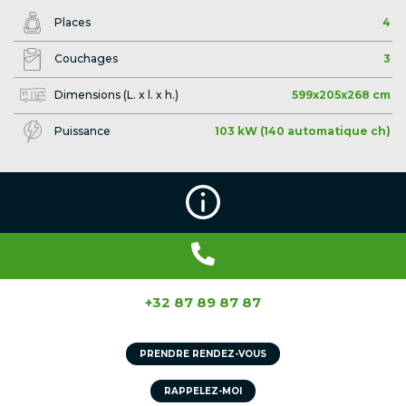
Places
4
Couchages
3
Dimensions (L. x l. x h.)
599x205x268 cm
Puissance
103 kW (140 automatique ch)
+32 87 89 87 87
PRENDRE RENDEZ-VOUS
RAPPELEZ-MOI