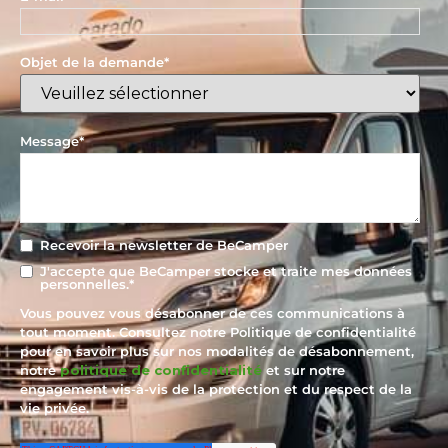
Objet de la demande
*
Message
*
Recevoir la newsletter de BeCamper
J'accepte que BeCamper stocke et traite mes données
personnelles.
*
Vous pouvez vous désabonner de ces communications à
tout moment. Consultez notre Politique de confidentialité
pour en savoir plus sur nos modalités de désabonnement,
notre
politique de confidentialité
et sur notre
engagement vis-à-vis de la protection et du respect de la
vie privée.