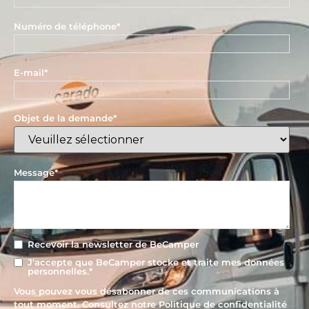
Numéro de téléphone
*
E-mail
*
Objet de la demande
*
Message
*
Recevoir la newsletter de BeCamper
J'accepte que BeCamper stocke et traite mes données
personnelles.
*
Vous pouvez vous désabonner de ces communications à
tout moment. Consultez notre Politique de confidentialité