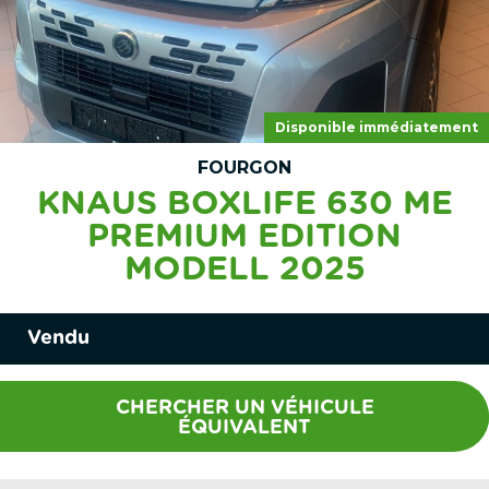
Disponible immédiatement
FOURGON
KNAUS BOXLIFE 630 ME
PREMIUM EDITION
MODELL 2025
Vendu
CHERCHER UN VÉHICULE
ÉQUIVALENT