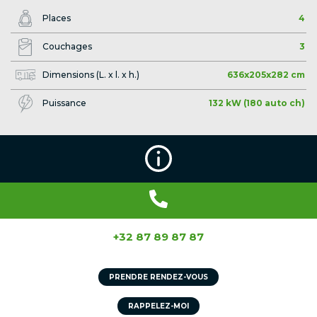
Places
4
Couchages
3
Dimensions (L. x l. x h.)
636x205x282 cm
Puissance
132 kW (180 auto ch)
+32 87 89 87 87
PRENDRE RENDEZ-VOUS
RAPPELEZ-MOI