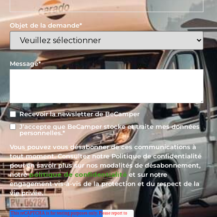
Objet de la demande
*
Message
*
Recevoir la newsletter de BeCamper
J'accepte que BeCamper stocke et traite mes données
personnelles.
*
Vous pouvez vous désabonner de ces communications à
tout moment. Consultez notre Politique de confidentialité
pour en savoir plus sur nos modalités de désabonnement,
notre
politique de confidentialité
et sur notre
engagement vis-à-vis de la protection et du respect de la
vie privée.