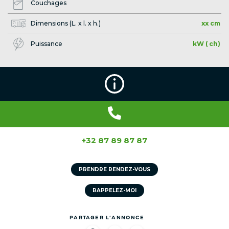
Couchages
Dimensions (L. x l. x h.)
xx cm
Puissance
kW ( ch)
+32 87 89 87 87
PRENDRE RENDEZ-VOUS
RAPPELEZ-MOI
PARTAGER L'ANNONCE