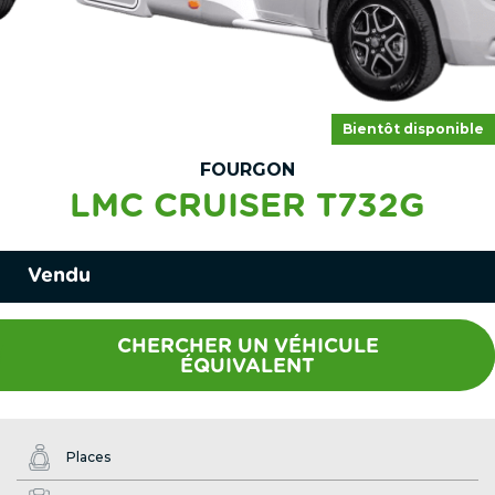
Bientôt disponible
FOURGON
LMC CRUISER T732G
Vendu
CHERCHER UN VÉHICULE
ÉQUIVALENT
Places